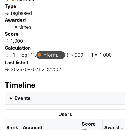
Type
tagbased
Awarded
1 × times
Score
1,000
Calculation
((1 - log((1),
Informado
)) × 999) + 1 = 1,000
Last listed
2026-08-07T21:22:02
Timeline
Events
Users
Score
Rank
Account
Awarded